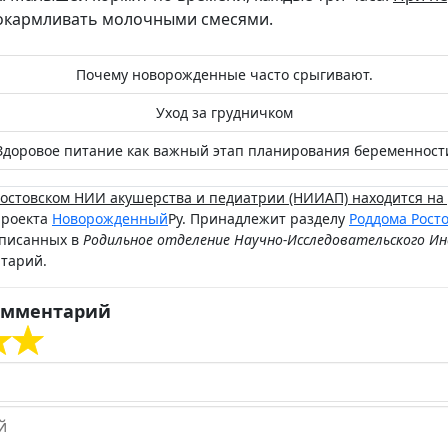
окармливать молочными смесями.
Почему новорожденные часто срыгивают.
Уход за грудничком
Здоровое питание как важный этап планирования беременност
остовском НИИ акушерства и педиатрии (НИИАП) находится на
проекта
Новорожденный
Ру. Принадлежит разделу
Роддома Росто
описанных в
Родильное отделение Научно-Исследовательского И
нтарий.
омментарий