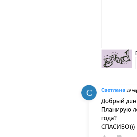
Светлана
29 Ап
Добрый ден
Планирую ле
года?
СПАСИБО)))