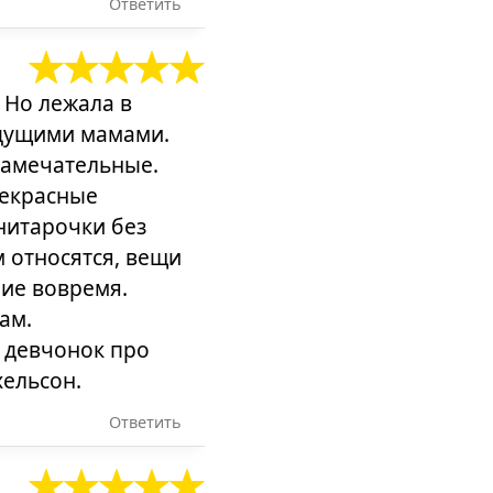
Ответить
 Но лежала в
удущими мамами.
замечательные.
рекрасные
нитарочки без
м относятся, вещи
ние вовремя.
ам.
т девчонок про
хельсон.
Ответить