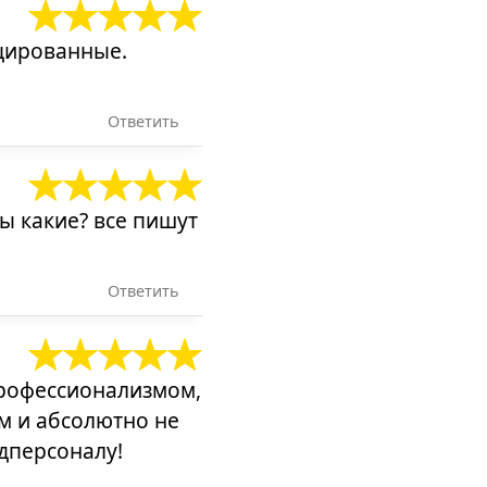
цированные.
Ответить
ы какие? все пишут
Ответить
,профессионализмом,
м и абсолютно не
дперсоналу!