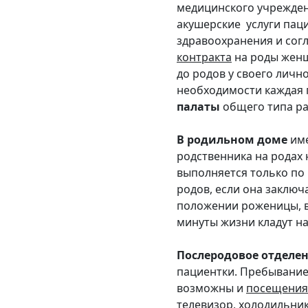
медицинского учрежден
акушерские услуги пац
здравоохранения и сог
контракта
на роды женщ
до родов у своего личн
необходимости каждая 
палаты
общего типа ра
В родильном доме
име
родственника на родах 
выполняется только по
родов, если она заключ
положении роженицы, в
минуты жизни кладут на
Послеродовое отделе
пациентки. Пребывание
возможны и
посещения
телевизор, холодильни