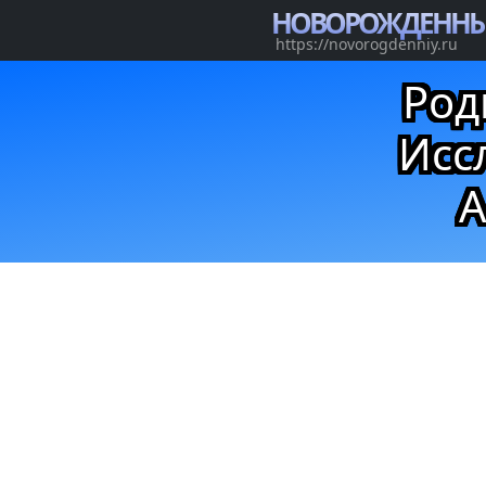
НОВОРОЖДЕНН
https://novorogdenniy.ru
Род
Исс
А