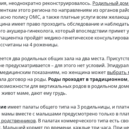
ия, неоднократно реконструировалось.
Родильный дом
иенткам этого региона по направлениям из органов рай
ласно полису ОМС, а также платные услуги всем желающ
ина имеет право проходить обследование и наблюдать
ого акушера-гинеколога, который впоследствии примет у
пациентка пройдёт медико-генетическое консультирова
ссчитаны на 4 роженицы.
ется два родильных общих зала на два места. Присутст
не предусматривается – для этого нет условий. Эпидура
 медицинским показаниям, но женщина может
выбрать 
ала договор на роды.
Роды проходят в традиционном
озможности для вертикальных родов в родильном доме
 живот маме, дают ему грудь.
ние
имеет палаты общего типа на 3 родильницы, и платн
 мамы вместе с малышами предусмотрено только в плат
 родственников
. В палатах коммерческого типа есть свой
к. Малышей кормят по времени, каждые три часа.
При не