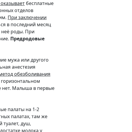
 оказывает
бесплатные
онных отделов
им.
При заключении
ся в последний месяц
 неё роды. При
ние.
Предродовые
вие мужа или другого
льная анестезия
метод обезболивания
, горизонтальном
 нет. Малыша в первые
ые палаты на 1-2
ных палатах, там же
 туалет, душ,
достатке молока
у