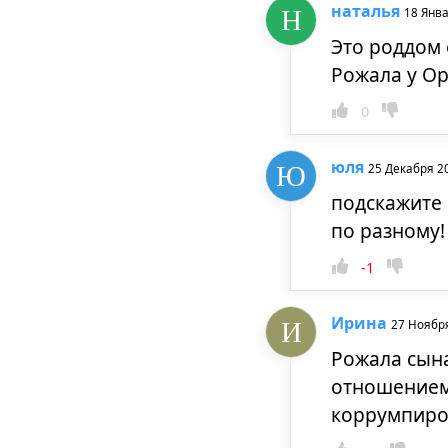
наталья
18 Янв
Это роддом
Рожала у Ор
0
юля
25 Декабря 2
подскажите 
по разному!
-1
Ирина
27 Ноябр
Рожала сына
отношением
коррумпиров