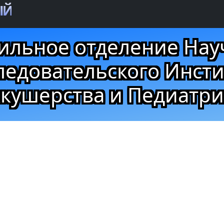
ЫЙ
ильное отделение Нау
ледовательского Инсти
кушерства и Педиатр