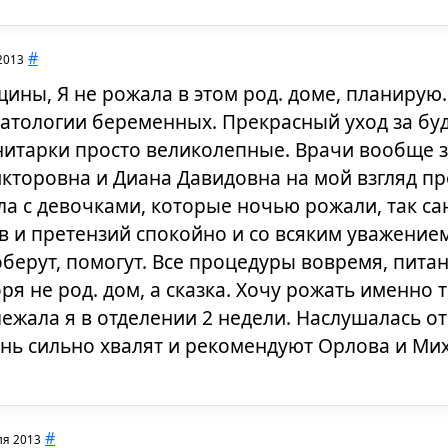
#
2013
ны, Я не рожала в этом род. доме, планирую.
патологии беременных. Прекрасный уход за б
нитарки просто великолепные. Врачи вообще 
кторовна и Диана Давидовна на мой взгляд п
а с девочками, которые ночью рожали, так са
ов и претензий спокойно и со всяким уважение
оберут, помогут. Все процедуры вовремя, пита
ря не род. дом, а сказка. Хочу рожать именно т
, лежала я в отделении 2 недели. Наслушалась о
нь сильно хвалят и рекомендуют Орлова и Ми
#
ля 2013