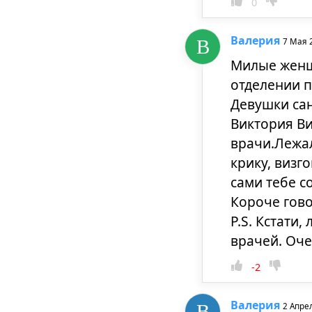
0
Валерия
7 Мая 
Милые женщи
отделении 
Девушки са
Виктория Ви
врачи.Лежал
крику, визг
сами тебе с
Короче гово
P.S. Кстати
врачей. Оче
-2
Валерия
2 Апре