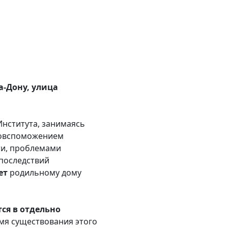
а-Дону, улица
Института, занимаясь
довспоможением
ти, проблемами
последствий
ет
родильному дому
ся в отдельно
емя существования этого