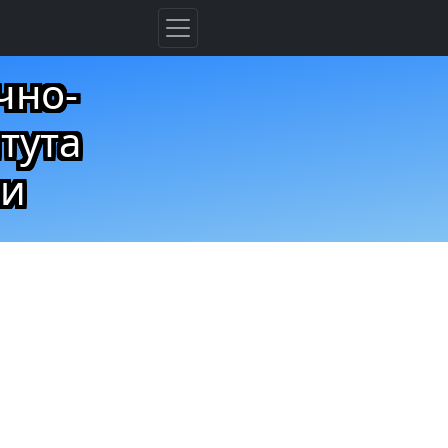
чно-
тута
ии