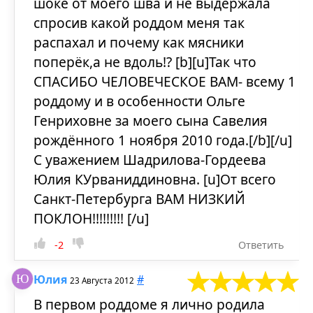
шоке от моего шва и не выдержала
спросив какой роддом меня так
распахал и почему как мясники
поперёк,а не вдоль!? [b][u]Так что
СПАСИБО ЧЕЛОВЕЧЕСКОЕ ВАМ- всему 1
роддому и в особенности Ольге
Генриховне за моего сына Савелия
рождённого 1 ноября 2010 года.[/b][/u]
С уважением Шадрилова-Гордеева
Юлия КУрваниддиновна. [u]От всего
Санкт-Петербурга ВАМ НИЗКИЙ
ПОКЛОН!!!!!!!!! [/u]
-2
Ответить
Юлия
#
23 Августа 2012
В первом роддоме я лично родила