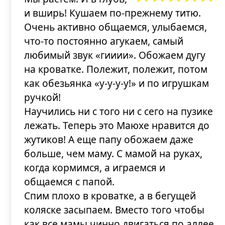
и вширь! Кушаем по-прежнему титю.
Очень активно общаемся, улыбаемся,
что-то постоянно агукаем, самый
любимый звук «гииии». Обожаем дугу
на кроватке. Полежит, полежит, потом
как обезьянка «у-у-у-у!» и по игрушкам
ручкой!
Научились ни с того ни с сего на пузике
лежать. Теперь это Маюхе нравится до
жутиков! А еще папу обожаем даже
больше, чем маму. С мамой на руках,
когда кормимся, а играемся и
общаемся с папой.
Спим плохо в кроватке, а в бегущей
коляске засыпаем. Вместо того чтобы
как все мамы чинно двигаться по аллее