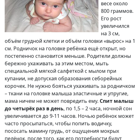
весе около
800 граммов.
Его рост
увеличился
на 3 см,
объём грудной клетки и объём головки «вырос» на 1
см. Родничок на головке ребёнка ещё открыт, но
постепенно становится меньше. Родители должны
бережно ухаживать за этим местом, мыть
специальной мягкой салфеткой с мылом при
купании, не допуская образования себорейных
корочек. Не нужно бояться ухаживать за родничком
– ткани на головке малыша эластичные и упругие,
мама ничем не может повредить ему.
Спит малыш
до четырёх раз в день
, по 1,5 – 2 часа, ночной сон
увеличивается до 9-11 часов. Ночью ребёнок может
часто просыпаться, чтобы попить водичку,
пососать мамину грудь, от ощущения мокрых
пелёнок, после того, как его потребности будут