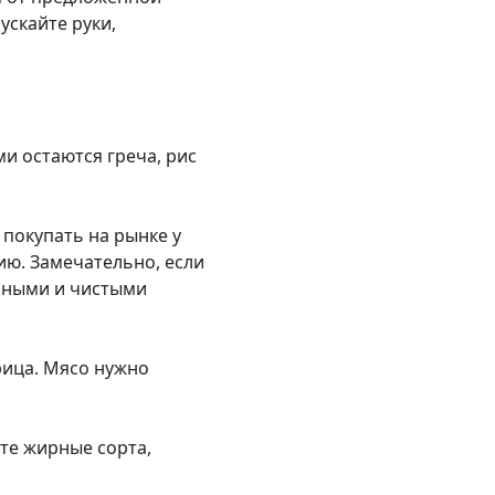
ускайте руки,
и остаются греча, рис
т покупать на рынке у
ию. Замечательно, если
льными и чистыми
урица. Мясо нужно
йте жирные сорта,