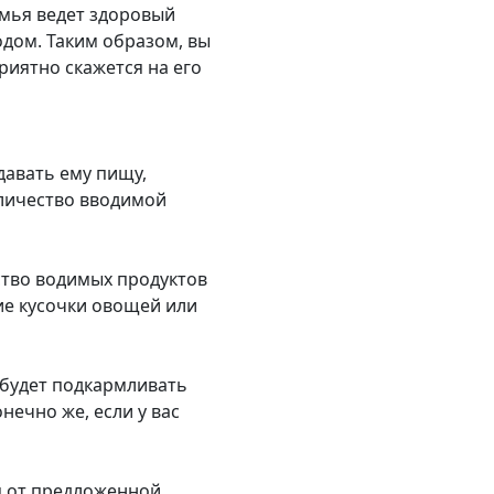
емья ведет здоровый
дом. Таким образом, вы
иятно скажется на его
давать ему пищу,
оличество вводимой
ство водимых продуктов
ие кусочки овощей или
 будет подкармливать
нечно же, если у вас
я от предложенной