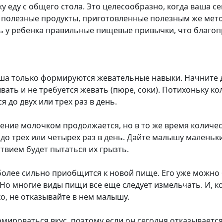
ку еду с общего стола. Это целесообразно, когда ваша с
е полезные продукты, приготовленные полезным же мето
 у ребенка правильные пищевые привычки, что благопр
ыша только формируются жевательные навыки. Начните 
вать и не требуется жевать (пюре, соки). Потихоньку к
 до двух или трех раз в день.
ление молочком продолжается, но в то же время количе
до трех или четырех раз в день. Дайте малышу маленьк
ствием будет пытаться их грызть.
 более сильно приобщится к новой пище. Его уже можно
 Но многие виды пищи все еще следует измельчать. И, ко
о, не отказывайте в нем малышу.
мироваться вкус, поэтому если он сегодня отказываетс