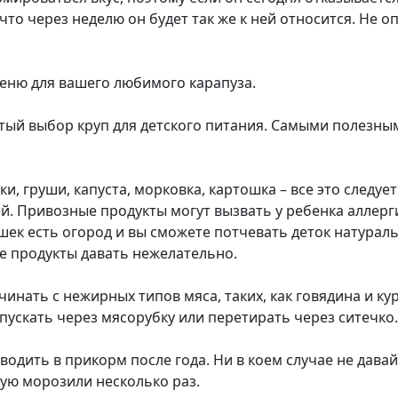
 что через неделю он будет так же к ней относится. Не оп
еню для вашего любимого карапуза.
атый выбор круп для детского питания. Самыми полезным
оки, груши, капуста, морковка, картошка – все это следуе
. Привозные продукты могут вызвать у ребенка аллерг
шек есть огород и вы сможете потчевать деток натура
е продукты давать нежелательно.
чинать с нежирных типов мяса, таких, как говядина и к
пускать через мясорубку или перетирать через ситечко.
одить в прикорм после года. Ни в коем случае не дава
рую морозили несколько раз.