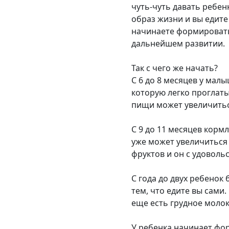
чуть-чуть давать ребен
образ жизни и вы едит
начинаете формировать
дальнейшем развитии.
Так с чего же начать?
С 6 до 8 месяцев у мал
которую легко проглаты
пищи может увеличиться
С 9 до 11 месяцев корм
уже может увеличиться 
фруктов и он с удоволь
С года до двух ребенок
тем, что едите вы сами.
еще есть грудное молок
У ребенка начинает фор