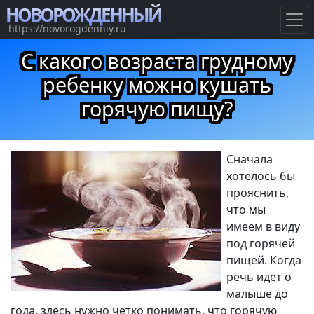
НОВОРОЖДЕННЫЙ
https://novorogdenniy.ru
С какого возраста грудному
ребенку можно кушать
горячую пищу?
Сначала
хотелось бы
прояснить,
что мы
имеем в виду
под горячей
пищей. Когда
речь идет о
малыше до
года, здесь нужно четко понимать, что горячую