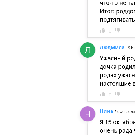
что-то не т
Итог: роддо
подтягивать
0
Людмила
19 И
Ужасный род
дочка роди
родах ужасн
настоящие 
0
Нина
24 Февраля
Я 15 октябр
очень рада 