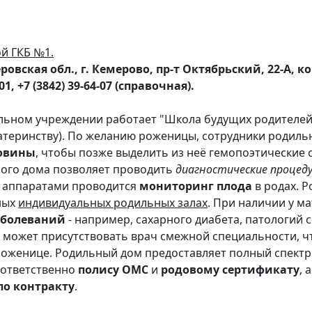
й ГКБ №1.
вская обл., г. Кемерово, пр-т Октябрьский, 22-А, кор
1, +7 (3842) 39-64-07 (справочная).
льном учреждении работает "Школа будущих родителей
атеринству). По желанию роженицы, сотрудники родильн
повины
, чтобы позже выделить из неё гемопоэтические 
ого дома позволяет проводить
диагностические процед
 аппаратами проводится
мониторинг плода
в родах. 
ных
индивидуальных родильных залах
. При наличии у м
аболеваний
- например, сахарного диабета, патологий 
дах может присутствовать врач смежной специальности, 
женице. Родильный дом предоставляет полный спектр
оответственно
полису ОМС
и
родовому сертификату
, 
по контракту
.