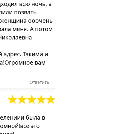
дходил всю ночь, а
лили позвать
ог женщина ооочень
вала меня. А потом
 Николаевна
и
 адрес. Такими и
га!Огромное вам
Ответить
делениии была в
сомной!все это