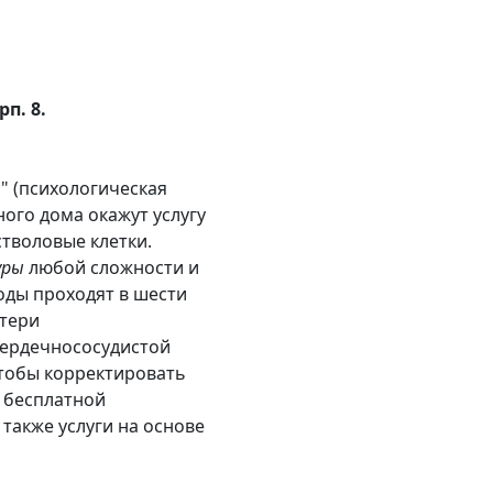
п. 8.
" (психологическая
ого дома окажут услугу
стволовые клетки.
уры
любой сложности и
Роды проходят в шести
атери
сердечнососудистой
чтобы корректировать
 бесплатной
а также услуги на основе