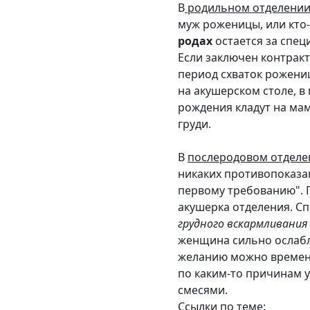
В
родильном отделени
муж роженицы, или кто-
родах
остается за спец
Если заключен контракт
период схваток рожениц
на акушерском столе, 
рождения кладут на ма
груди.
В
послеродовом отделе
никаких противопоказа
первому требованию". П
акушерка отделения. С
грудного вскармливания
женщина сильно ослабл
желанию можно времен
по каким-то причинам 
смесями.
Ссылки по теме: