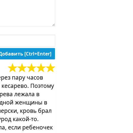
ерез пару часов
 кесарево. Поэтому
рева лежала в
одной женщины в
верски, кровь брал
урод какой-то.
а, если ребеночек