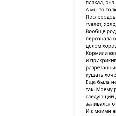
плакал, она
А мы то тол
Послеродов
туалет, хол
Вообще род
персонала о
целом хорош
Кормили вез
и прикрикив
разрезанным
кушать хоче
Еще была не
так. Моему 
следующий д
заливался о
И с моими а