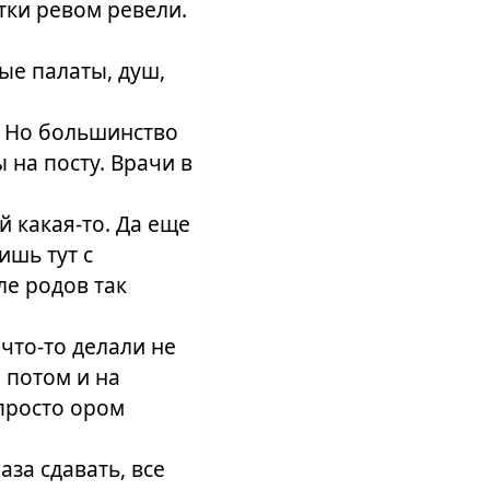
етки ревом ревели.
ые палаты, душ,
. Но большинство
 на посту. Врачи в
й какая-то. Да еще
ишь тут с
ле родов так
что-то делали не
а потом и на
 просто ором
за сдавать, все