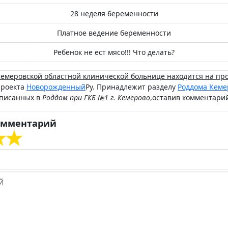
28 неделя беременности
Платное ведение беременности
Ребенок не ест мясо!!! Что делать?
емеровской областной клинической больнице находится на про
проекта
Новорожденный
Ру. Принадлежит разделу
Роддома Кеме
описанных в
Роддом при ГКБ №1 г. Кемерово
,оставив комментари
омментарий