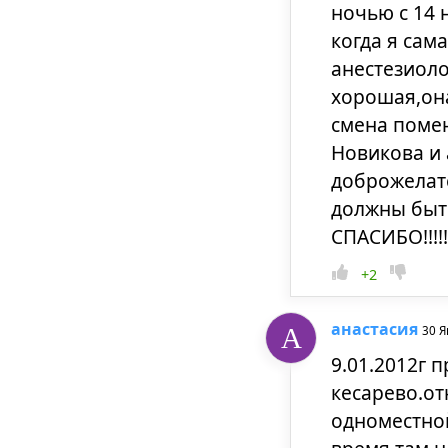
ночью с 14 
когда я сам
анестезиоло
хорошая,она
смена поме
Новикова и 
доброжелате
должны быт
СПАСИБО!!!!!
+2
анастасия
30 Я
9.01.2012г 
кесарево.от
одноместной