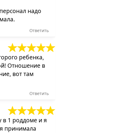
!
 персонал надо
мала.
Ответить
торого ребенка,
ой! Отношение в
ие, вот там
Ответить
 в 1 роддоме и я
ня принимала