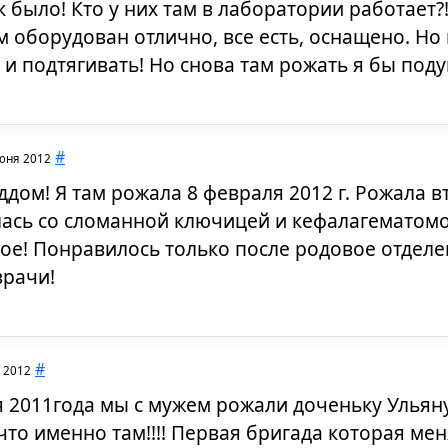
ак было! Кто у них там в лаборатории работает?
м оборудован отлично, все есть, оснащено. Но
 и подтягивать! Но снова там рожать я бы поду
#
юня 2012
дом! Я там рожала 8 февраля 2012 г. Рожала в
лась со сломанной ключицей и кефалагематом
ое! Понравилось только после родовое отделен
врачи!
#
 2012
я 2011года мы с мужем рожали доченьку Ульяну
что именно там!!!! Первая бригада которая ме