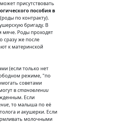
х может присутствовать
огического пособия в
роды по контракту).
ушерскую бригаду. В
м мяче. Роды проходят
 сразу же после
ают к материнской
ми (если только нет
вободном режиме, "по
помогать советами
могут в
становлении
ожденным. Если
ение
, то малыша по её
толога и акушерки. Если
кармливать молочными