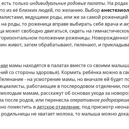
и
есть только
индивидуальные родовые палаты
. На рода
то из её близких людей, по желанию. Выбор
анестезиол
иалистами, ведущими роды, или же за самой роженицей (
 на роды, то роженица вправе выбирать себе врача и ак
а может свободно двигаться, сидеть на гимнастическо
в горизонтальном положении роженицы. Новорожденного
мин живот, затем обрабатывают, пеленают, и прикладыв
нии
мамы находятся в палатах вместе со своими малыша
ний со стороны здоровья). Кормить ребёнка можно в с
еленание - на усмотрение мамы, но вначале ей будет 
пециалисты, работающие в послеродовом отделении, по
молодым мамам, расскажут об основах ухода за новор
а после родов, или перенесла
оперативное родоразреш
но поместить в
детское отделение
, под присмотр неона
у родильницы не хватает молока, то малыша можно до