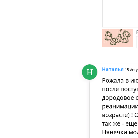
Наталья
15 Авгу
Рожала в ию
после посту
дородовое о
реанимации
возрасте) !
так же - ещ
Нянечки мол