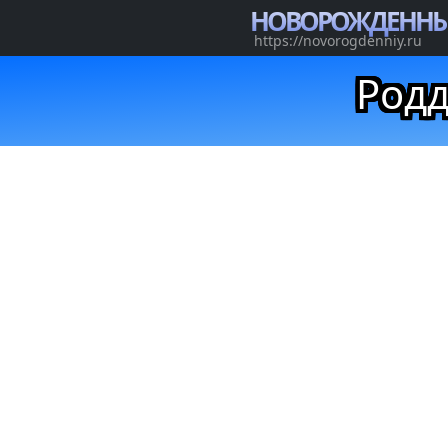
НОВОРОЖДЕНН
https://novorogdenniy.ru
Родд