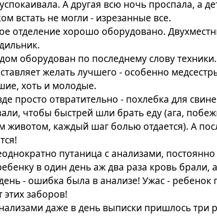
 успокаивала. А другая всю ночь проспала, а д
ком встать не могли - изрезанные все.
ое отделение хорошо оборудовано. Двухместн
одильник.
дом оборудован по последнему слову техники
ставляет желать лучшего - особенно медсестры
ие, хоть и молодые.
де просто отвратительно - похлебка для свине
али, чтобы быстрей шли брать еду (ага, побеж
 животом, каждый шаг болью отдается). А пос
тся!
однократно путаница с анализами, постоянно 
ребенку в один день аж два раза кровь брали, 
ень - ошибка была в анализе! Ужас - ребенок
т этих заборов!
нализами даже в день выписки пришлось три ра