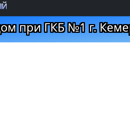
ЫЙ
ом при ГКБ №1 г. Кем