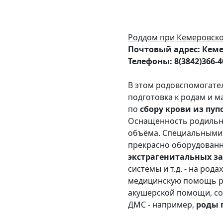
Роддом при Кемеровско
Почтовый адрес: Кемеро
Телефоны: 8(3842)366-40
В этом родовспомогате
подготовка к родам и м
по
сбору крови из пу
Оснащенность родильн
объёма. Специальными
прекрасно оборудован
экстрагенитальных з
системы и т.д. - на ро
медицинскую помощь ро
акушерской помощи, с
ДМС - например,
роды 