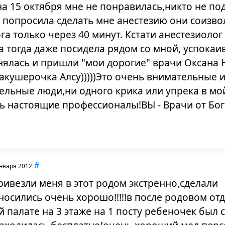
на 15 октября мне не понравилась,никто не по
а попросила сделать мне анестезию они соизво
га только через 40 минут. Кстати анестезиол
 тогда даже посидела рядом со мной, успокаи
нялась и пришли "мои дорогие" врачи Оксана
акушерочка Алсу)))))Это очень внимательные 
льные люди,ни одного крика или упрека в мой
ь настоящие профессионалы!ВЫ - Врачи от Бо
#
нваря 2012
привезли меня в этот родом экстренно,сделали
носились очень хорошо!!!!!в после родовом от
 палате на 3 этаже на 1 посту ребеночек был 