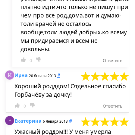
платно идти.что только не пишут при
чем про все род.дома.вот и думаю-
толи врачей не осталось
вообще,толи людей добрых.ко всему
мы придираемся и всем не
довольны.
0
Ответить
Ирна
#
20 Января 2013
Хороший родддом! Отдельное спасибо
Горбачёву за дочку!
0
Ответить
Екатерина
#
6 Января 2013
Ужасный роддом!!! У меня умерла