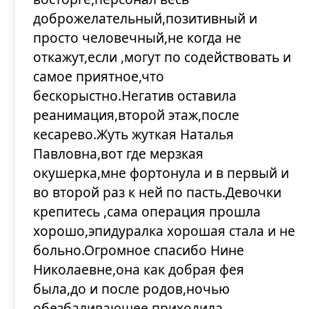
доброжелательный,позитивный и
просто человечный,не когда не
откажут,если ,могут по содействовать и
самое приятное,что
бескорыстно.Негатив оставила
реанимация,второй этаж,после
кесарево.Жуть жуткая Наталья
Павловна,вот где мерзкая
окушерка,мне фортонула и в первый и
во второй раз к ней по пасть.Девочки
крепитесь ,сама операция прошла
хорошо,эпидуралка хорошая стала и не
больно.Огромное спасибо Нине
Николаевне,она как добрая фея
была,до и после родов,ночью
обезбаливающее приходила