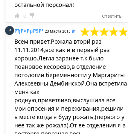
остальной персонал!
0
Ответить
РђР»РµРЅР°
#
23 Марта 2015
Всем привет.Рожала вторй раз
11.11.2014,все как и в первый раз
хорошо.Легла заранее т.к,было
поановое кесорево,в отделение
потологии беременности у Маргариты
Алексеевны Дембинской.Она встретила
меня как
родную,приветливо,выслушила все
мои опосения и переживания,решили
в месте когда я буду рожать,(первого у
нее так же рожала).От ее отделения я в
восторге,персонал весь