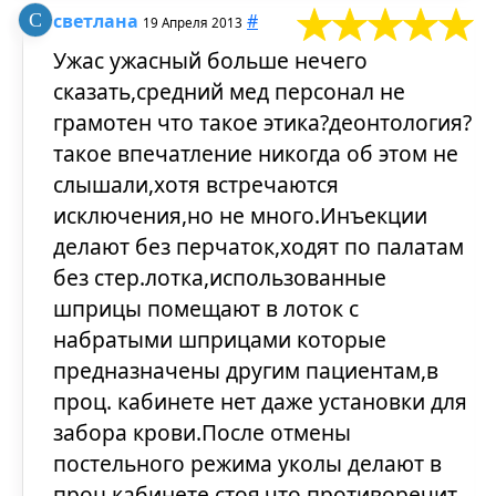
светлана
#
19 Апреля 2013
Ужас ужасный больше нечего
сказать,средний мед персонал не
грамотен что такое этика?деонтология?
такое впечатление никогда об этом не
слышали,хотя встречаются
исключения,но не много.Инъекции
делают без перчаток,ходят по палатам
без стер.лотка,использованные
шприцы помещают в лоток с
набратыми шприцами которые
предназначены другим пациентам,в
проц. кабинете нет даже установки для
забора крови.После отмены
постельного режима уколы делают в
проц кабинете стоя,что противоречит